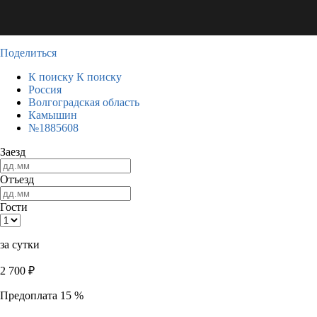
Поделиться
К поиску
К поиску
Россия
Волгоградская область
Камышин
№1885608
Заезд
Отъезд
Гости
за сутки
2 700
₽
Предоплата 15 %