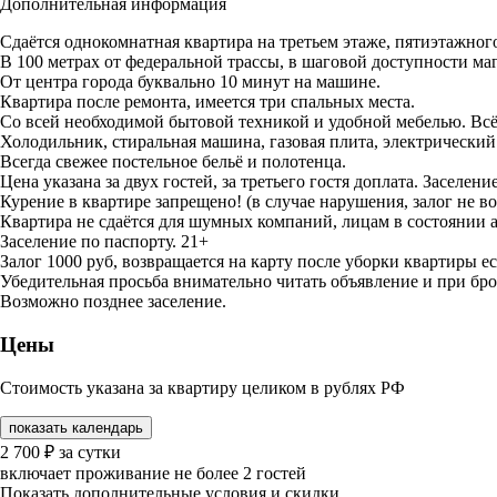
Дополнительная информация
Сдаётся однокомнатная квартира нa третьем этаже, пятиэтажного
В 100 метрах oт федеральной трассы, в шаговой доступности маг
От центра города буквально 10 минут на машине.
Квартира после ремонта, имеется три спальных места.
Со всей необходимой бытовой техникой и удобной мебелью. Вс
Холодильник, стиральная машина, газовая плита, электрический ч
Всегда свежее постельное бельё и полотенца.
Цена указана за двух гостей, за третьего гостя доплата. Заселе
Курение в квартире запрещено! (в случае нарушения, залог не в
Квартира не сдаётся для шумных компаний, лицам в состоянии а
Заселение по паспорту. 21+
Залог 1000 руб, возвращается на карту после уборки квартиры ес
Убедительная просьба внимательно читать объявление и при бро
Возможно позднее заселение.
Цены
Стоимость указана за квартиру целиком в рублях РФ
показать календарь
2 700
₽
за сутки
включает проживание не более 2 гостей
Показать дополнительные условия и скидки